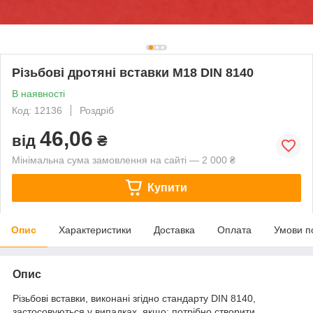
Різьбові дротяні вставки М18 DIN 8140
В наявності
Код: 12136
Роздріб
46,06
від
₴
Мінімальна сума замовлення на сайті — 2 000 ₴
Купити
Опис
Характеристики
Доставка
Оплата
Умови п
Опис
Різьбові вставки, виконані згідно стандарту DIN 8140,
застосовуються у випадках, якщо: потрібно створити