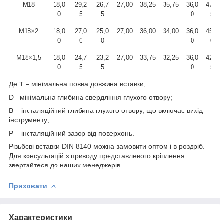
М18
18,0
29,2
26,7
27,00
38,25
35,75
36,0
47,2
0
5
5
0
5
М18×2
18,0
27,0
25,0
27,00
36,00
34,00
36,0
45,0
0
0
0
0
0
М18×1,5
18,0
24,7
23,2
27,00
33,75
32,25
36,0
42,7
0
5
5
0
5
Де Т – мінімальна повна довжина вставки;
D
–мінімальна глибина свердління глухого отвору;
В – інсталяційний глибина глухого отвору, що включає вихід
інструменту;
Р – інсталяційний зазор від поверхонь.
Різьбові вставки DIN 8140 можна замовити оптом і в роздріб.
Для консультацій з приводу представленого кріплення
звертайтеся до наших менеджерів.
Приховати
Характеристики