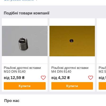
Подібні товари компанії
Різьбові дротяні вставки
Різьбові дротяні вставки
Різь
М10 DIN 8140
М4 DIN 8140
М2.5
12,59
4,32
від
₴
від
₴
від
Купити
Купити
Про нас