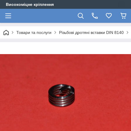
Високоміцне кріплення
Товари та послуги
Різьбові дротяні вставки DIN 8140