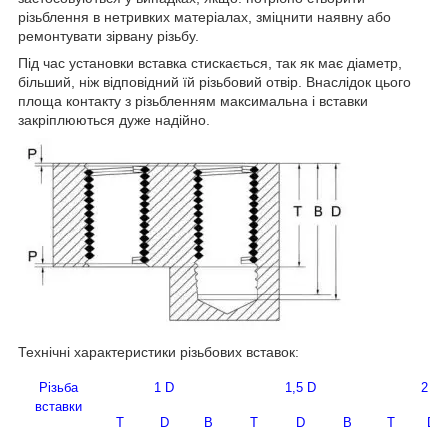
різьблення в нетривких матеріалах, зміцнити наявну або
ремонтувати зірвану різьбу.
Під час установки вставка стискається, так як має діаметр,
більший, ніж відповідний їй різьбовий отвір. Внаслідок цього
площа контакту з різьбленням максимальна і вставки
закріплюються дуже надійно.
Технічні характеристики різьбових вставок:
Різьба
1
D
1,5 D
2 D
вставки
T
D
B
T
D
B
T
D