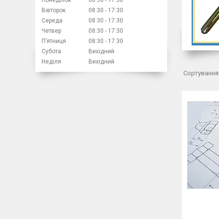
Понеділок
08:30
17:30
Вівторок
08:30
17:30
Середа
08:30
17:30
Четвер
08:30
17:30
Пʼятниця
08:30
17:30
Субота
Вихідний
Неділя
Вихідний