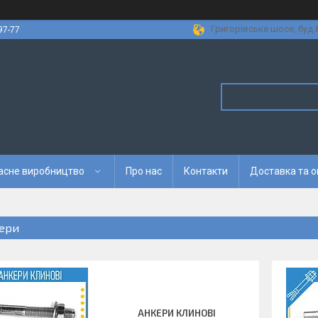
Григорівське шосе, буд.8
97-77
асне виробництво
Про нас
Контакти
Доставка та 
ери
АНКЕРИ КЛИНОВІ