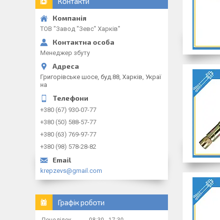
Контакти
ТОВ "Завод "Зевс" Харків"
Менеджер збуту
Григорівське шосе, буд.88, Харків, Украї
на
+380 (67) 930-07-77
+380 (50) 588-57-77
+380 (63) 769-97-77
+380 (98) 578-28-82
krepzevs@gmail.com
Графік роботи