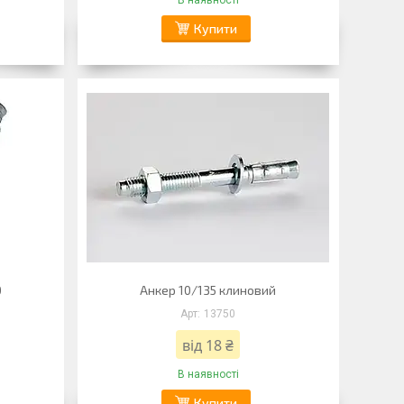
В наявності
Купити
0
Анкер 10/135 клиновий
13750
від 18 ₴
В наявності
Купити