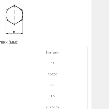
тики (мм):
Значення
17
10-200
6.4
1.5
26 або 32