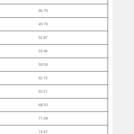
46.70
49.79
52.87
55.96
59.04
62.13
65.21
68.30
71.38
74.47