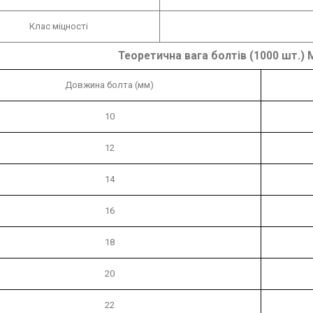
Клас міцності
Теоретична вага болтів (1000 шт.) 
Довжина болта (мм)
10
12
14
16
18
20
22