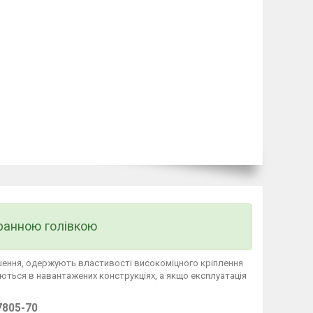
ранною голівкою
шення, одержують властивості високоміцного кріплення
ються в навантажених конструкціях, а якщо експлуатація
7805-70