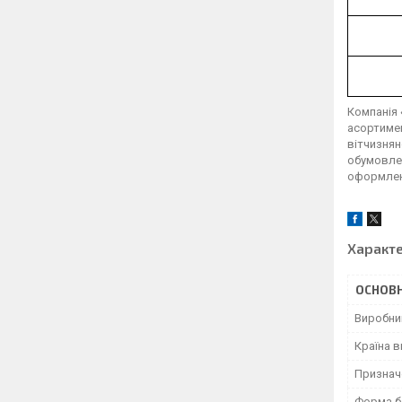
Компанія 
асортимен
вітчизнян
обумовлен
оформлен
Характ
ОСНОВН
Виробни
Країна 
Признач
Форма б