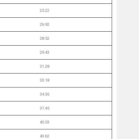
25.22
26.92
28.52
29.43
31.28
33.18
34.36
37.45
40.53
43.62