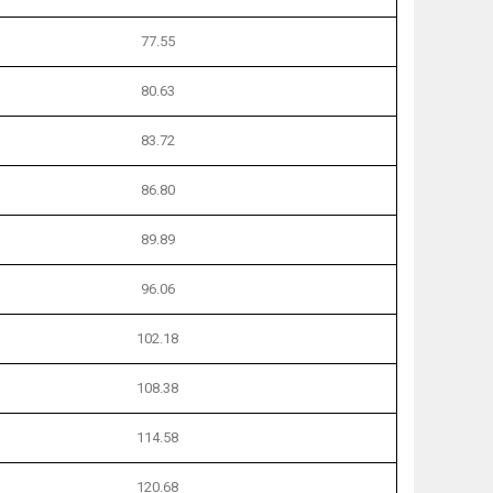
77.55
80.63
83.72
86.80
89.89
96.06
102.18
108.38
114.58
120.68