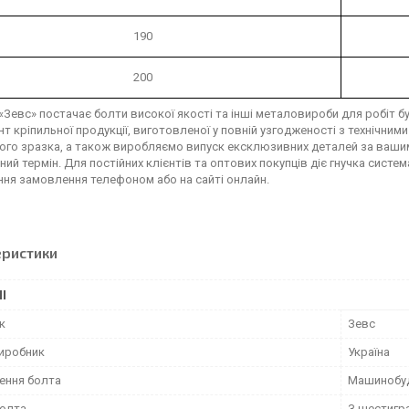
190
200
«Зевс» постачає болти високої якості та інші металовироби для робіт б
т кріпильної продукції, виготовленої у повній узгодженості з технічни
ого зразка, а також виробляємо випуск ексклюзивних деталей за вашими
ий термін. Для постійних клієнтів та оптових покупців діє гнучка систем
ня замовлення телефоном або на сайті онлайн.
еристики
І
к
Зевс
виробник
Україна
ення болта
Машинобуд
олта
З шестигр