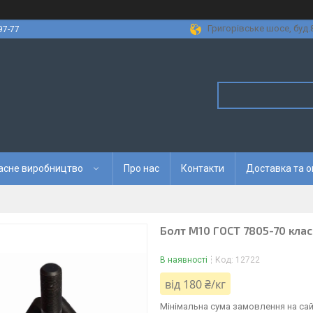
Григорівське шосе, буд.8
97-77
асне виробництво
Про нас
Контакти
Доставка та 
Болт М10 ГОСТ 7805-70 клас 
В наявності
Код:
12722
від
180 ₴/кг
Мінімальна сума замовлення на сайт