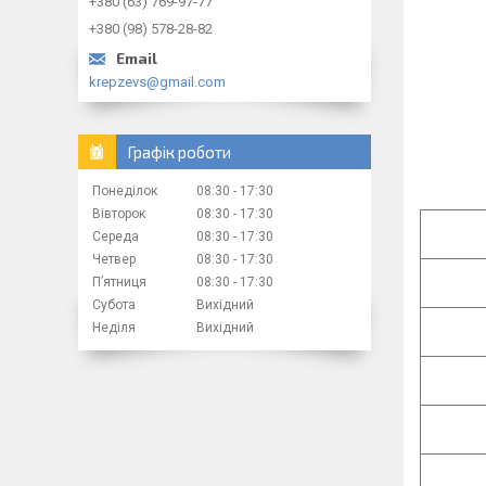
+380 (63) 769-97-77
+380 (98) 578-28-82
krepzevs@gmail.com
Графік роботи
Понеділок
08:30
17:30
Вівторок
08:30
17:30
Середа
08:30
17:30
Четвер
08:30
17:30
Пʼятниця
08:30
17:30
Субота
Вихідний
Неділя
Вихідний