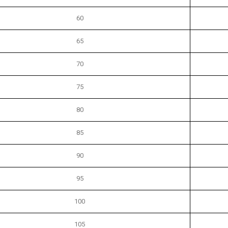
60
65
70
75
80
85
90
95
100
105