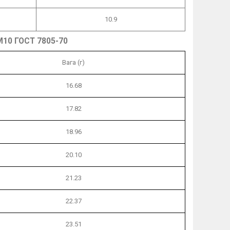
10.9
М10 ГОСТ 7805-70
Вага (г)
16.68
17.82
18.96
20.10
21.23
22.37
23.51