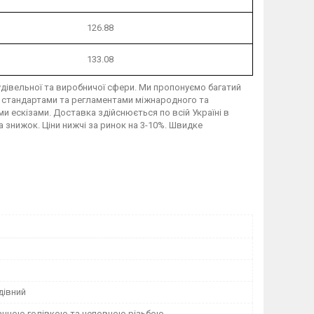
126.88
133.08
удівельної та виробничої сфери. Ми пропонуємо багатий
ми стандартами та регламентами міжнародного та
 ескізами. Доставка здійснюється по всій Україні в
а знижок. Ціни нижчі за ринок на 3-10%. Швидке
івний
анною голівкою та неповною різьбою