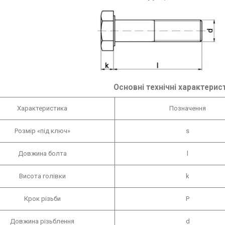
Основні технічні характерис
Характеристика
Позначення
Розмір «під ключ»
s
Довжина болта
l
Висота голівки
k
Крок різьби
P
Довжина різьблення
d