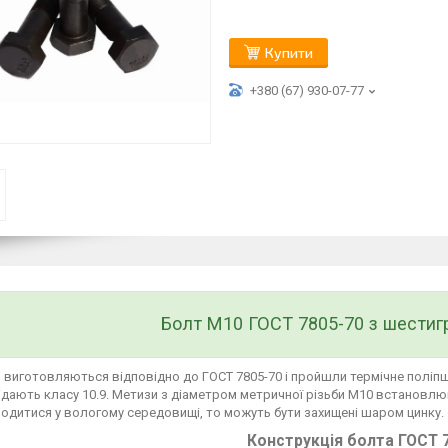
Купити
+380 (67) 930-07-77
Болт М10 ГОСТ 7805-70 з шестиг
 виготовляються відповідно до ГОСТ 7805-70 і пройшли термічне поліп
ідають класу 10.9. Метизи з діаметром метричної різьби М10 встановлю
одитися у вологому середовищі, то можуть бути захищені шаром цинку.
Конструкція болта ГОСТ 