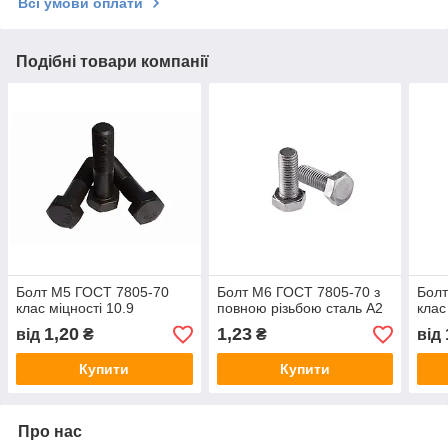
Всі умови оплати
Подібні товари компанії
Болт М5 ГОСТ 7805-70
Болт М6 ГОСТ 7805-70 з
Болт
клас міцності 10.9
повною різьбою сталь А2
клас
1,20
1,23
від
₴
₴
від
Купити
Купити
Про нас