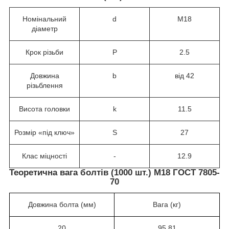
Номінальний
d
М18
діаметр
Крок різьби
P
2.5
Довжина
b
від 42
різьблення
Висота головки
k
11.5
Розмір «під ключ»
S
27
Клас міцності
-
12.9
Теоретична вага болтів (1000 шт.) М18 ГОСТ 7805-
70
Довжина болта (мм)
Вага (кг)
20
95.81