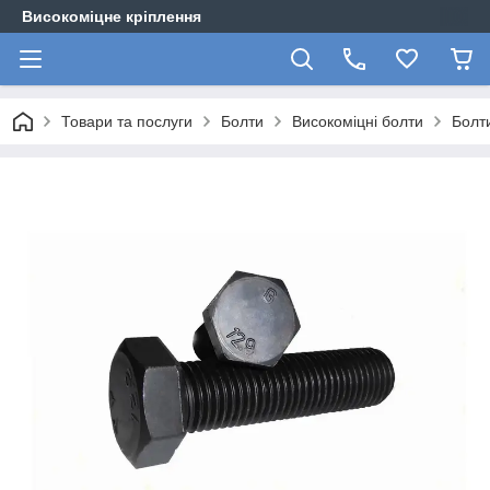
Високоміцне кріплення
Товари та послуги
Болти
Високоміцні болти
Болти