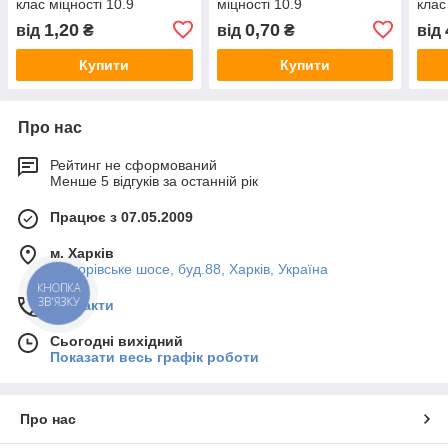
клас міцності 10.9
міцності 10.9
клас
1,20
0,70
від
₴
від
₴
від
Купити
Купити
Про нас
Рейтинг не сформований
Менше 5 відгуків за останній рік
Працює з 07.05.2009
м. Харків
Григорівське шосе, буд.88, Харків, Україна
КНОПКА
ЗВ'ЯЗКУ
Контакти
Сьогодні вихідний
Показати весь графік роботи
Про нас