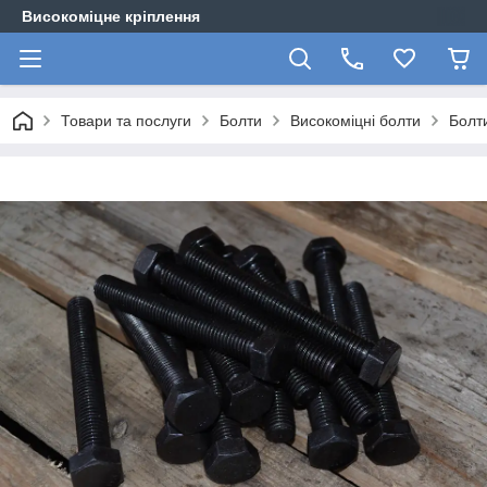
Високоміцне кріплення
Товари та послуги
Болти
Високоміцні болти
Болти