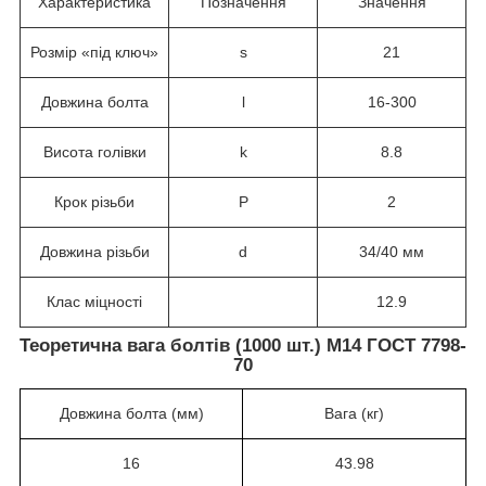
Характеристика
Позначення
Значення
Розмір «під ключ»
s
21
Довжина болта
l
16-300
Висота голівки
k
8.8
Крок різьби
P
2
Довжина різьби
d
34/40 мм
Клас міцності
12.9
Теоретична вага болтів (1000 шт.) М14 ГОСТ 7798-
70
Довжина болта (мм)
Вага (кг)
16
43.98