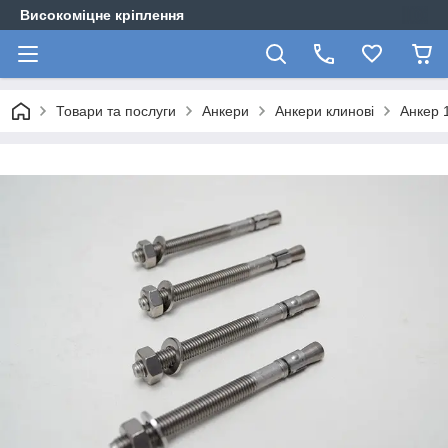
Високоміцне кріплення
Товари та послуги
Анкери
Анкери клинові
Анкер 