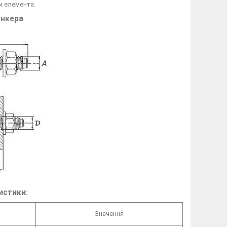
и елемента.
анкера
истики:
Значення