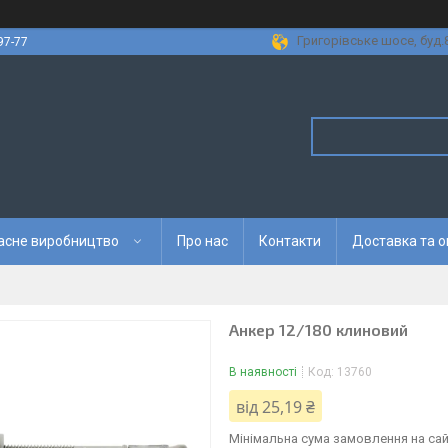
Григорівське шосе, буд.8
97-77
асне виробництво
Про нас
Контакти
Доставка та 
Анкер 12/180 клиновий
В наявності
Код:
13760
від
25,19 ₴
Мінімальна сума замовлення на сайт