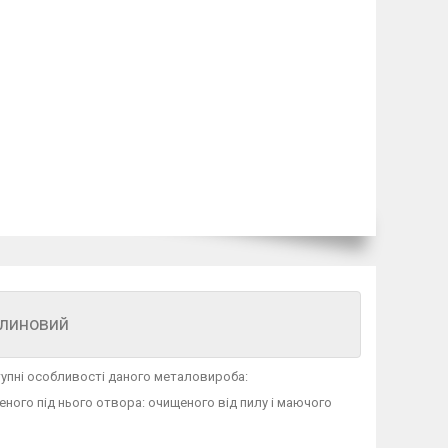
клиновий
тупні особливості даного металовироба:
еного під нього отвора: очищеного від пилу і маючого