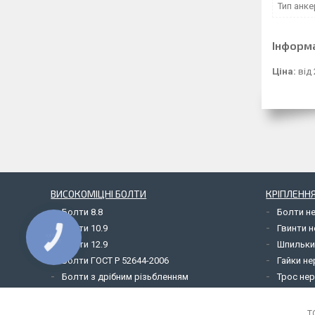
Тип анке
Інформ
Ціна:
від 
ВИСОКОМІЦНІ БОЛТИ
КРІПЛЕНН
Болти 8.8
Болти н
Болти 10.9
Гвинти 
Болти 12.9
Шпильки
Болти ГОСТ Р 52644-2006
Гайки н
Болти з дрібним різьбленням
Трос не