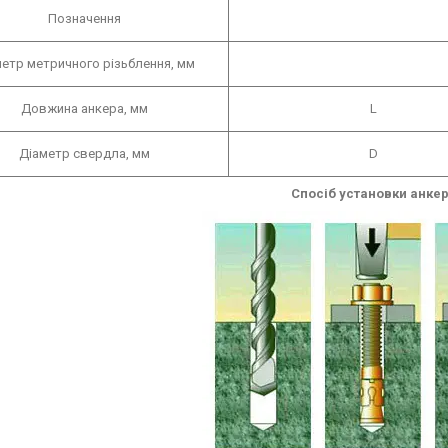
Позначення
етр метричного різьблення, мм
Довжина анкера, мм
L
Діаметр свердла, мм
D
Спосіб установки анке