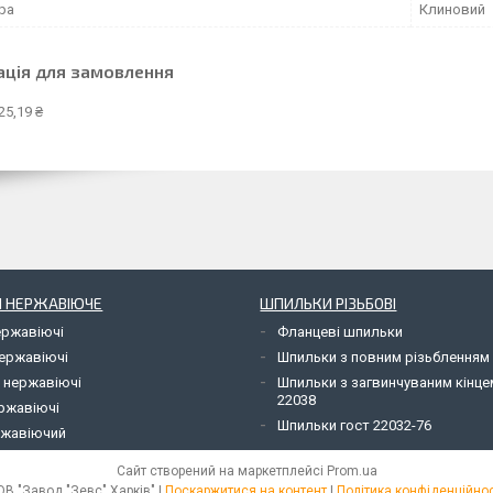
ра
Клиновий
ація для замовлення
25,19 ₴
Я НЕРЖАВІЮЧЕ
ШПИЛЬКИ РІЗЬБОВІ
ержавіючі
Фланцеві шпильки
нержавіючі
Шпильки з повним різьбленням
 нержавіючі
Шпильки з загвинчуваним кінц
22038
ержавіючі
Шпильки гост 22032-76
ржавіючий
Сайт створений на маркетплейсі
Prom.ua
ТОВ "Завод "Зевс" Харків" |
Поскаржитися на контент
|
Політика конфіденційнос