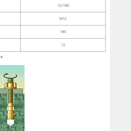
12/180
М12
180
12
ра