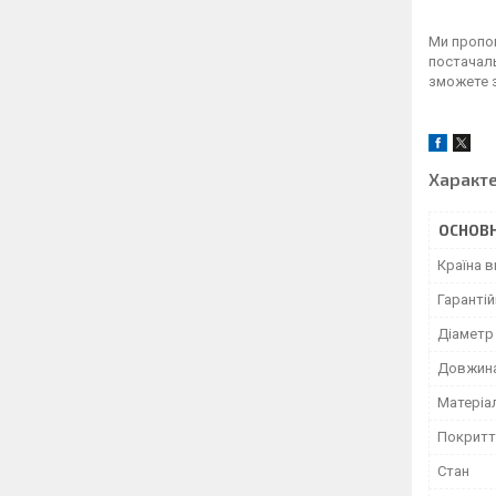
Ми пропон
постачаль
зможете з
Характ
ОСНОВН
Країна 
Гарантій
Діаметр
Довжина
Матеріа
Покритт
Стан