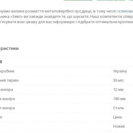
уємо велике розмаїття металовирібної продукції, в тому числі і
клинови
ника «Зевс» ви завжди знайдете те, що шукаєте. Наші компетентні співр
'ясувати всю цікаву для вас інформацію і підібрати оптимальне кріплен
еристики
І
виробник
Україна
ний термін
36 міс
 анкера
12 мм
 анкера
180 мм
л анкера
Сталь
я
Цинк
Новий