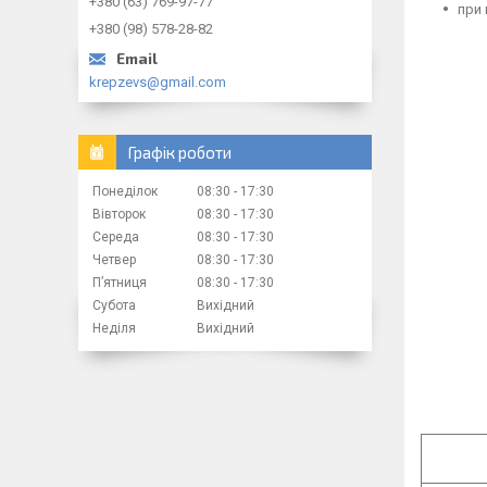
+380 (63) 769-97-77
при 
+380 (98) 578-28-82
krepzevs@gmail.com
Графік роботи
Понеділок
08:30
17:30
Вівторок
08:30
17:30
Середа
08:30
17:30
Четвер
08:30
17:30
Пʼятниця
08:30
17:30
Субота
Вихідний
Неділя
Вихідний