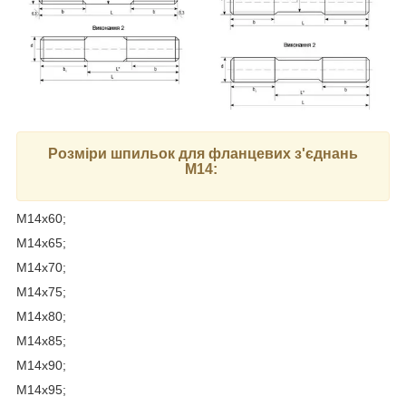
Розміри шпильок для фланцевих з'єднань
М14:
М14х60;
М14х65;
М14х70;
М14х75;
М14х80;
М14х85;
М14х90;
М14х95;