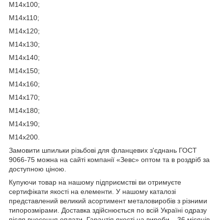
М14х100;
М14х110;
М14х120;
М14х130;
М14х140;
М14х150;
М14х160;
М14х170;
М14х180;
М14х190;
М14х200.
Замовити шпильки різьбові для фланцевих з'єднань ГОСТ
9066-75 можна на сайті компанії «Зевс» оптом та в роздріб за
доступною ціною.
Купуючи товар на нашому підприємстві ви отримуєте
сертифікати якості на елементи. У нашому каталозі
представлений великий асортимент металовиробів з різними
типорозмірами. Доставка здійснюється по всій Україні одразу
після внесення оплати. Гарантія якості на вироби – 36 місяців