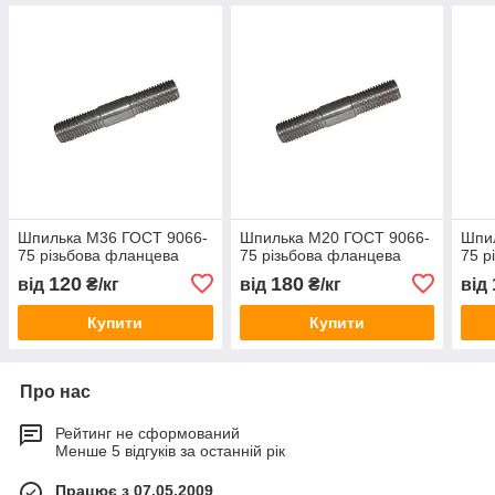
Шпилька М36 ГОСТ 9066-
Шпилька М20 ГОСТ 9066-
Шпи
75 різьбова фланцева
75 різьбова фланцева
75 р
120
180
від
₴/кг
від
₴/кг
від
Купити
Купити
Про нас
Рейтинг не сформований
Менше 5 відгуків за останній рік
Працює з 07.05.2009